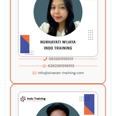
082261916913
6282261916913
info@sinaran-training.com