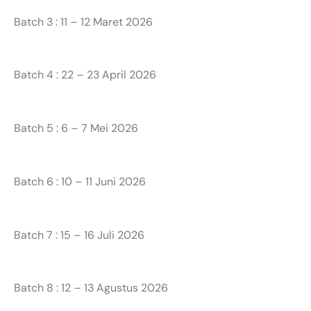
Batch 3 : 11 – 12 Maret 2026
Batch 4 : 22 – 23 April 2026
Batch 5 : 6 – 7 Mei 2026
Batch 6 : 10 – 11 Juni 2026
Batch 7 : 15 – 16 Juli 2026
Batch 8 : 12 – 13 Agustus 2026