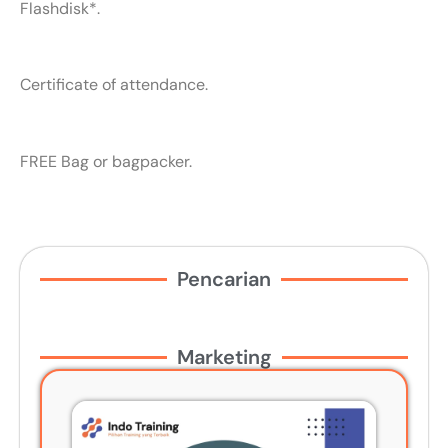
Flashdisk*.
Certificate of attendance.
FREE Bag or bagpacker.
Pencarian
Marketing