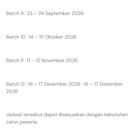
Batch 9 : 23 – 24 September 2026
Batch 10 : 14 – 15 Oktober 2026
Batch 11 : 11 – 12 November 2026
Batch 12 : 16 – 17 Desember 2026 : 16 – 17 Desember
2026
Jadwal tersebut dapat disesuaikan dengan kebutuhan
calon peserta