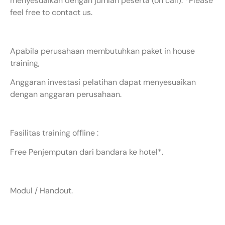
menyesuaikan dengan jumlah peserta (on call). *Please
feel free to contact us.
Apabila perusahaan membutuhkan paket in house
training,
Anggaran investasi pelatihan dapat menyesuaikan
dengan anggaran perusahaan.
Fasilitas training offline :
Free Penjemputan dari bandara ke hotel*.
Modul / Handout.