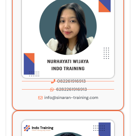
082261916913
6282261916913
info@sinaran-training.com