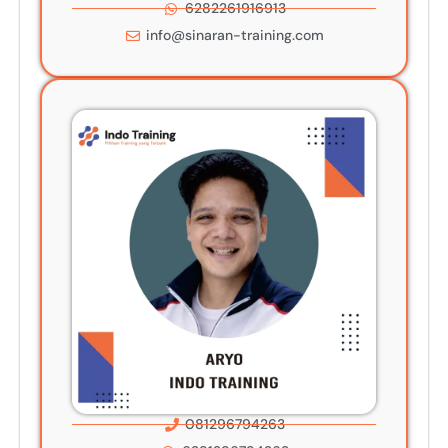
6282261916913
info@sinaran-training.com
081296794263