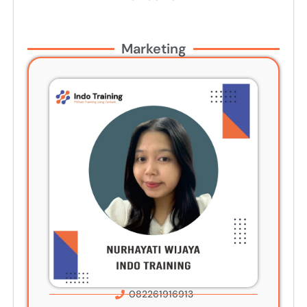
Marketing
082261916913