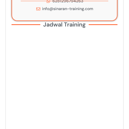
6281296794263
info@sinaran-training.com
Jadwal Training