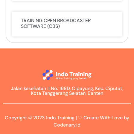
TRAINING OPEN BROADCASTER
SOFTWARE (OBS)
Jalan kesehatan II No. 168D, Cipayung, Kec. Ciputat,
Kota Tanggerang Selatan, Banten
Copyright © 2023 Indo Training | ♡ Create With Love by
Codenary.id