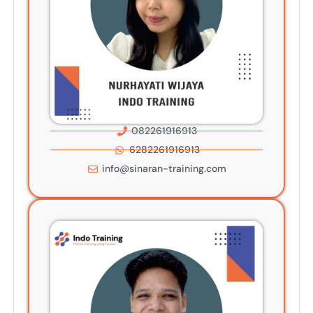
082261916913
6282261916913
info@sinaran-training.com