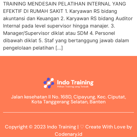
TRAINING MENDESAIN PELATIHAN INTERNAL YANG
EFEKTIF DI RUMAH SAKIT 1. Karyawan RS bidang
akuntansi dan Keuangan 2. Karyawan RS bidang Auditor
Internal pada level supervisor hingga manajer. 3.
Manager/Supervisor diklat atau SDM 4. Personel
dibawah diklat 5. Staf yang bertanggung jawab dalam
pengelolaan pelatihan […]
Jalan kesehatan II No. 168D, Cipayung, Kec. Ciputat,
Kota Tanggerang Selatan, Banten
Copyright © 2023 Indo Training | ♡ Create With Love by
Codenary.id