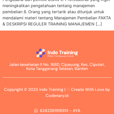
meningkatkan pengetahuan tentang manajemen
pembelian 6. Orang yang tertarik atau ditunjuk untuk
mendalami materi tentang Manajemen Pembelian FAKTA
& DESKRIPSI REGULER TRAINING MANAJEMEN […]
Jalan kesehatan II No. 168D, Cipayung, Kec. Ciputat,
Kota Tanggerang Selatan, Banten
Copyright © 2023 Indo Training | ♡ Create With Love by
Codenary.id
6282261916913 - AYA