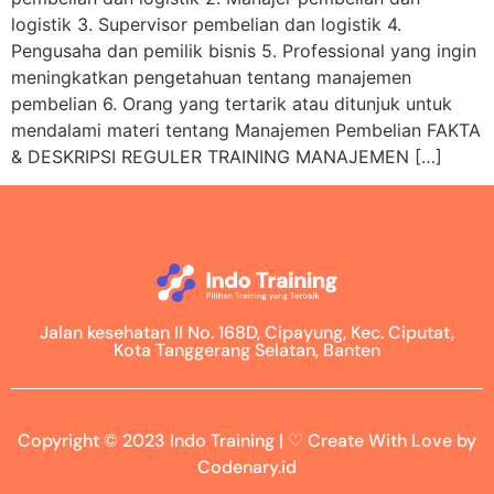
logistik 3. Supervisor pembelian dan logistik 4.
Pengusaha dan pemilik bisnis 5. Professional yang ingin
meningkatkan pengetahuan tentang manajemen
pembelian 6. Orang yang tertarik atau ditunjuk untuk
mendalami materi tentang Manajemen Pembelian FAKTA
& DESKRIPSI REGULER TRAINING MANAJEMEN […]
Jalan kesehatan II No. 168D, Cipayung, Kec. Ciputat,
Kota Tanggerang Selatan, Banten
Copyright © 2023 Indo Training | ♡ Create With Love by
Codenary.id